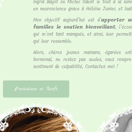
Ingrid Bayot ou Michel Odent le tout à la lum
en neuroscience grace à Héloïse Junier, et Isab
Mon objectif aujourd’hui est d’
apporter 
familles le soutien bienveillant
, l’éco
qui m’ont tant manqués, et ainsi, leur permett
qui leur ressemble.
Alors, chères jeunes mamans, égarées ent
hormonal, ne restez pas seules, osez rompre
sentiment de culpabilité, Contactez moi !
Prestations et Tarifs