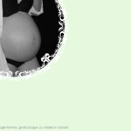
 sage-femme, gynécologue ou médecin traitant