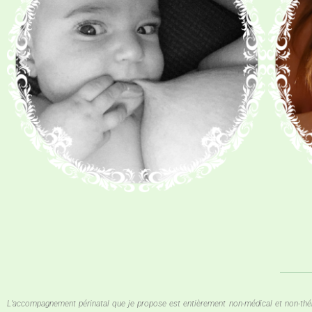
L’accompagnement périnatal que je propose est entièrement non-médical et non-théra