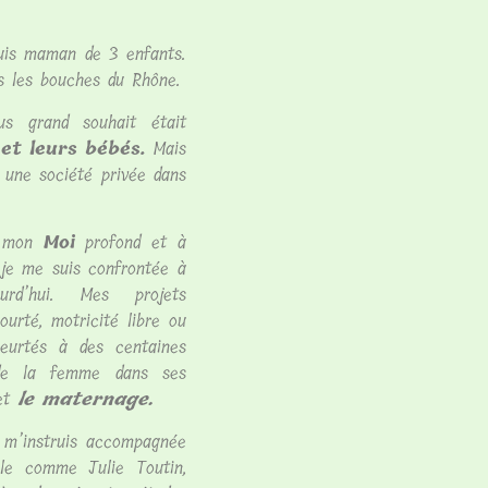
suis maman de 3 enfants.
s les bouches du Rhône.
s grand souhait était
et leurs bébés.
Mais
 une société privée dans
à mon
Moi
profond et à
 je me suis confrontée à
rd’hui. Mes projets
urté, motricité libre ou
heurtés à des centaines
n de la femme dans ses
et
le maternage.
je m’instruis accompagnée
le comme Julie Toutin,