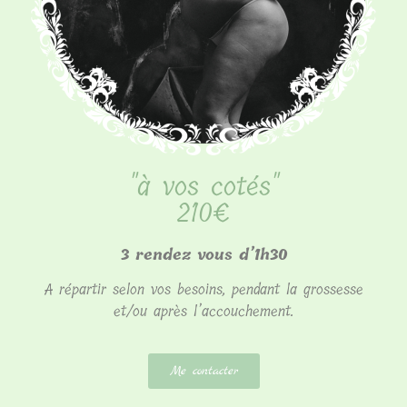
"à vos cotés"
210€
3 rendez vous d’1h30
A répartir selon vos besoins, pendant la grossesse
et/ou après l’accouchement.
Me contacter